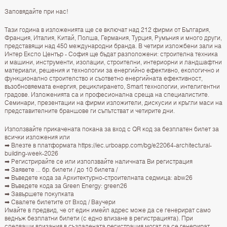
Заповядайте при нас!
Тази година в изложенията ще се включат над 212 фирми от България,
Франция, Италия, Китай, Полша, Германия, Турция, Румъния и много други,
представящи над 450 международни бранда. В четири изложбени зали на
Интер Експо Център - София ще бъдат разположени: строителна техника
и машини, инструменти, изолации, строителни, интериорни и ландшафтни
материали, решения и технологии за енергийно ефективно, екологично и
функционално строителство и съответно енергийната ефективност,
възобновяемата енергия, рециклирането, Smart технологии, интелигентни
градове. Изложенията са и професионална среща на специалистите.
Семинари, презентации на фирми изложители, дискусии и кръгли маси на
представителните браншове ги съпътстват и четирите дни.
Използвайте прикачената покана за вход с QR код за безплатен билет за
всички изложения или
➡ Влезте в платформата https://iec.urboapp.com/bg/e22064-architectural-
building-week-2026
➡ Регистрирайте се или използвайте наличната Ви регистрация
➡ Заявете ... бр. билети / до 10 билета /
➡ Въведете кода за Архитектурно-строителната седмица: abw26
➡ Въведете кода за Green Energy: green26
➡ Завършете покупката
➡ Свалете билетите от Вход / Ваучери
Имайте в предвид, че от един имейл адрес може да се генерират само
веднъж безплатни билети (с едно влизане в регистрацията). При
следващи влизания в създадената регистрация могат да се генерират