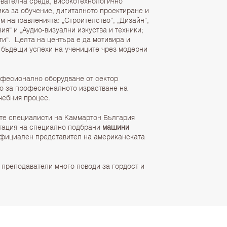
вателна среда, високотехнологично
ка за обучение, дигиталното проектиране и
м направленията: „Строителство“, „Дизайн“,
ия“ и „Аудио-визуални изкуства и техники;
и“. Целта на центъра е да мотивира и
 бъдещи успехи на учениците чрез модерни
фесионално оборудване от сектор
мо за професионалното израстване на
чебния процес.
ите специалисти на Каммартон България
нтация на специално подбрани
машини
официален представител на американската
 преподаватели много поводи за гордост и