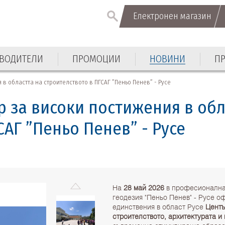
Електронен магазин
Електронен магазин
ВОДИТЕЛИ
ПРОМОЦИИ
НОВИНИ
П
ВОДИТЕЛИ
ПРОМОЦИИ
НОВИНИ
П
в областта на строителството в ПГСАГ ”Пеньо Пенев” - Русе
 за високи постижения в обл
САГ ”Пеньо Пенев” - Русе
На
28 май 2026
в професионална 
геодезия "Пеньо Пенев" - Русе о
единствения в област Русе
Центъ
строителството, архитектурата и