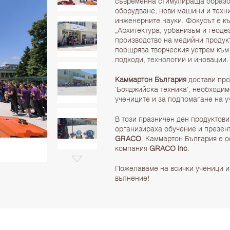
съвременна стимулираща образо
оборудване, нови машини и техни
инженерните науки. Фокусът е къ
„Архитектура, урбанизъм и геодез
производство на медийни продукт
поощрява творческия устрем към
подходи, технологии и иновации.
Каммартон България
достави про
'Бояджийска техника', необходи
учениците и за подпомагане на у
В този празничен ден продуктов
организираха обучение и презе
GRACO
. Каммартон България е 
компания
GRACO Inc
.
Пожелаваме на всички ученици и
вълнение!