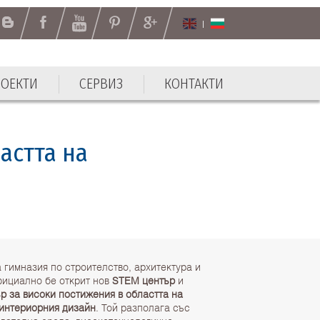
РОЕКТИ
СЕРВИЗ
КОНТАКТИ
РОЕКТИ
СЕРВИЗ
КОНТАКТИ
астта на
гимназия по строителство, архитектура и
фициално бе открит нов
STEM център
и
р за високи постижения в областта на
 интериорния дизайн
. Той разполага със