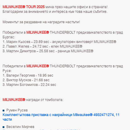
MILWAUKEE® TOUR 2025
мина през нашите офиси в страната!
Благодарим за вниманието и интереса към това наше събитие.
Моментът за раздаване на наградите настъпи!
Победители в
MILWAUKEE®
THUNDERBOLT предизвикателството в град
Бургас:
Марин Кьосев – 23.89 sec - акумулаторен винтоверт MILWAUKEE®
Павел Желев – 24.72 sec - елек MILWAUKEE®
Мартин Димитров – 25.58 sec - раница MILWAUKEE®
Победители в
MILWAUKEE®
THUNDERBOLT предизвикателството в град
Русе:
Валери Георгиев - 18.95 sec
Виктор Мусков - 21.68 sec
Мартин Богомилов - 22.24 sec
MILWAUKEE®
награди от томболата:
Румен Русев
Комплект ъглова приставка с накрайници Milwaukee® 4932471274, 11
части
Веселин Мирчев