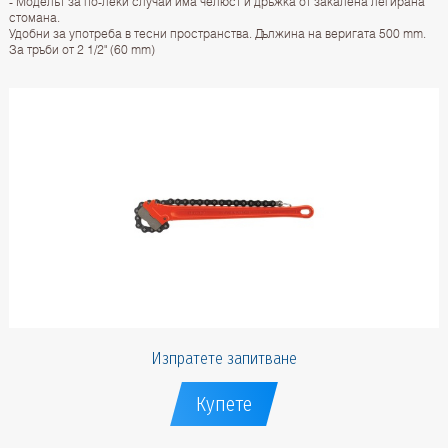
- Моделът за по-леки случаи има челюст и дръжка от закалена легирана
стомана.
Удобни за употреба в тесни пространства. Дължина на веригата 500 mm.
За тръби от 2 1/2" (60 mm)
Изпратете запитване
Купете