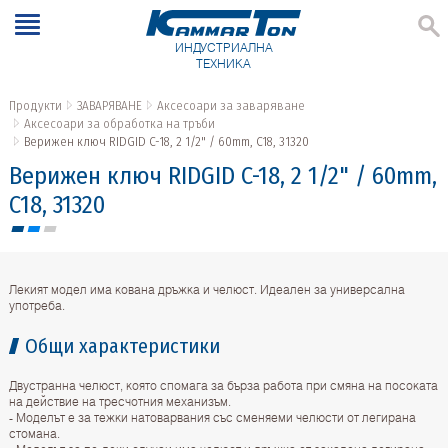
ИНДУСТРИАЛНА
ТЕХНИКА
Продукти
ЗАВАРЯВАНЕ
Аксесоари за заваряване
Аксесоари за обработка на тръби
Верижен ключ RIDGID C-18, 2 1/2" / 60mm, C18, 31320
Верижен ключ RIDGID C-18, 2 1/2" / 60mm,
C18, 31320
Лекият модел има кована дръжка и челюст. Идеален за универсална
употреба.
Общи характеристики
Двустранна челюст, която спомага за бърза работа при смяна на посоката
на действие на трeсчотния механизъм.
- Моделът e за тежки натоварвания със сменяеми челюсти от легирана
стомана.