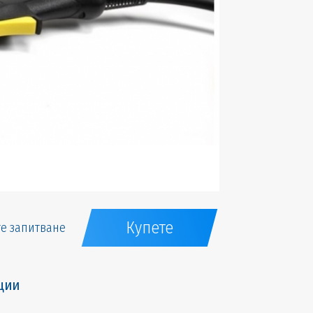
Купете
е запитване
ции