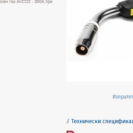
сен газ Ar/CO2 - 350А при
Изпратет
Технически специфика