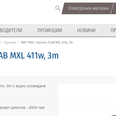
Електронен магазин
Електронен магазин
ВОДИТЕЛИ
ПРОМОЦИИ
НОВИНИ
П
ВОДИТЕЛИ
ПРОМОЦИИ
НОВИНИ
П
Горелки
МИГ/МАГ горелка ESAB MXL 411w, 3m
B MXL 411w, 3m
1w, 3m с водно охлаждане
роден диоксид - 400А при