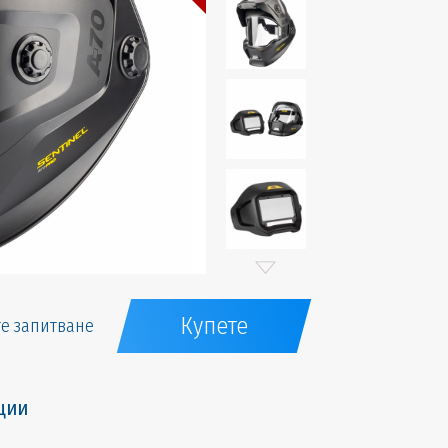
Купете
е запитване
ции