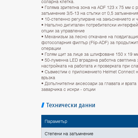
соларна клетка.
• Голяма зрителна зона на ADF 123 x 75 мм с 
затъмнение 3/5-13 на стъпки от 0,5 затъмнени
• 10-степенно регулиране на закъснението и 
• Напълно дигитален потребителски интерфей
опции за управление
• Механизъм за лесно откачане на повдигащи
фотосоларния филтър (Flip-ADF) за продължи
операции
• Голям щит за лице за шлифоване 150 x 19 мм 
• 50-луменна LED вградена работна светлина 
настройката на работата и проверката при сл
• Съвместим с приложението Helmet Connect н
връзка
• Допълнителни аксесоари за главата и врата
заварчика с искри - опции
Технически данни
Параметър
Степени на затъмнение