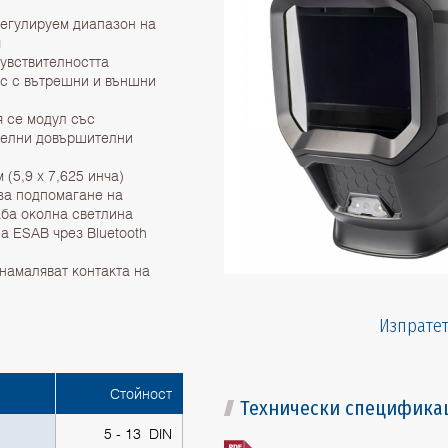
регулируем диапазон на
я
чувствителността
с с вътрешни и външни
я се модул със
телни довършителни
(5,9 x 7,625 инча)
за подпомагане на
аба околна светлина
а ESAB чрез Bluetooth
 намаляват контакта на
Изпратет
Стойност
Технически специфика
5 - 13 DIN