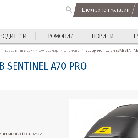
Електронен магазин
ВОДИТЕЛИ
ПРОМОЦИИ
НОВИНИ
П
Заваръчни маски и фотосоларни шлемове
Заваръчен шлем ESAB SENTINE
B SENTINEL A70 PRO
иевойонна батерия и