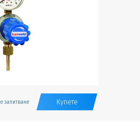
Купете
е запитване