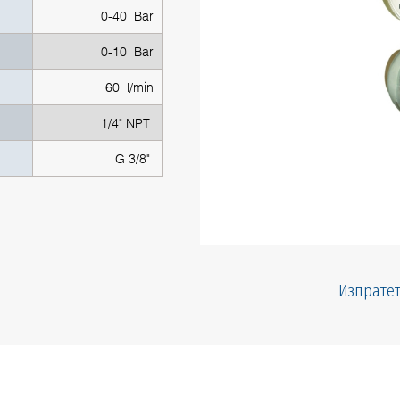
0-40 Bar
0-10 Bar
60 l/min
1/4" NPT
G 3/8"
Изпратет