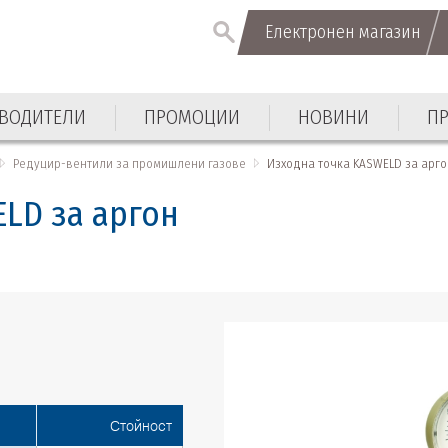
Електронен магазин
Електронен магазин
ВОДИТЕЛИ
ПРОМОЦИИ
НОВИНИ
П
ВОДИТЕЛИ
ПРОМОЦИИ
НОВИНИ
П
Редуцир-вентили за промишлени газове
Изходна точка KASWELD за арг
LD за аргон
Стойност