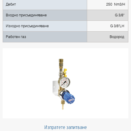
Дебит
250 Nm3/H
Входно присъединяване
G 3/8"
Изходно присъединяване
G 3/8"LH
Работен газ
Водород
Изпратете запитване