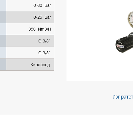
0-60 Bar
0-25 Bar
350 Nm3/H
G 3/8"
G 3/8"
Кислород
Изпратет