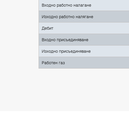
Входно работно налагане
Изходно работно налягане
Дебит
Входно присъединяване
Изходно присъединяване
Работен газ