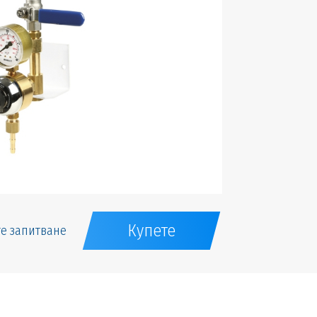
Купете
е запитване