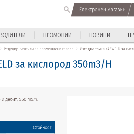
Електронен магазин
Електронен магазин
ВОДИТЕЛИ
ПРОМОЦИИ
НОВИНИ
П
ВОДИТЕЛИ
ПРОМОЦИИ
НОВИНИ
П
Редуцир-вентили за промишлени газове
Изходна точка KASWELD за кис
ELD за кислород 350m3/H
 и дебит, 350 m3/h.
Стойност