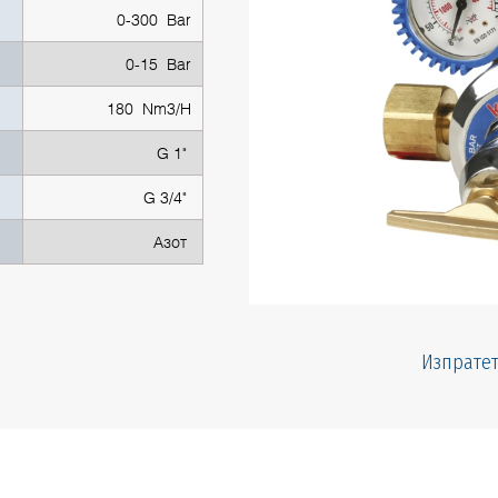
0-300 Bar
0-15 Bar
180 Nm3/H
G 1"
G 3/4"
Азот
Изпратет