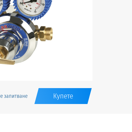
Купете
е запитване