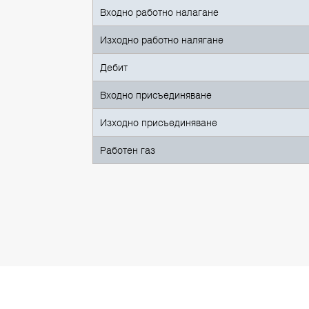
Входно работно налагане
Изходно работно налягане
Дебит
Входно присъединяване
Изходно присъединяване
Работен газ