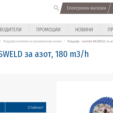
Електронен магазин
Електронен магазин
ВОДИТЕЛИ
ПРОМОЦИИ
НОВИНИ
П
ВОДИТЕЛИ
ПРОМОЦИИ
НОВИНИ
П
Редуцир-вентили за промишлени газове
Редуцир - вентил KASWELD за аз
SWELD за азот, 180 m3/h
Стойност