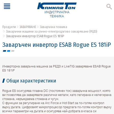
ИНДУСТРИАЛНА
ТЕХНИКА
Продукти
ЗАВАРЯВАНЕ
Заваръчна техника
Заваръчни машини за ръчно-електродъгово заваряване (РЕДЗ)
Заваръчен инвертор ESAB Rogue ES 181iP
Заваръчен инвертор ESAB Rogue ES 181iP
Инверторна заваръчна машина за РЕДЗ и LiveTIG заваряване ESAB Rogue
ES 181iP
Общи характеристики
Rogue ES осигурява плавна DC (постоянен ток) заваръчна мощност, която
ви позволява да заварявате различни метали, като легирана и нелегирана
стомана, неръждаема стомана и чугун.
С функции за регулиране на Arc Force и Hot Start за по-голям контрол
върху дъгата. Цифровият микропроцесор предлага по-голям контрол върху
всички параметри на дъгата и осигурява най-добрата в класа си