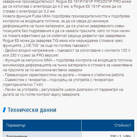
заваръчна производителност. Rogue ES 181iP/181iP PRO/201iP PRO може
да се използва с електроди до 4,0 мм, а Rogue ES 151iP може да се
справи с електроди до 3,2 мм.
Новата функция Pulse MMA подобрява производителността и подобрява
контрола на входящата топлина, за да се сведе до минимум
деформацията на тънки материали, да се улесни заваряването извън
позицията без подрязвания и да се намали пръските, като по този начин
се помага ефективно да се избегнат редица дефекти при заваряване.
Rogue ES може да заварява TIG мека или неръждаема стомана чрез
функцията „LIVE TIG“ за още по-голяма гъвкавост.
- Двойно входно напрежение – гъвкавост за използване с контакти 120 V
или 230 V (само за PRO версия)
- Функция за импулсно MMA – подобрява контрола на входящата топлина,
минимизира деформацията на тънки материали и спомага за намаляване
на пръските за по-висококачествени заварки
- Превъзходни характеристики на дъгата – плавна и стабилна работа
- Съвместим с генератор – подходящ за употреба с генератори
(препоръчително 7 kW)
- Лесен за употреба – регулирайте широк диапазон от параметри на
дъгата за по-голям контрол върху заварката
Технически данни
Параметър
Стойност
Захранване
230 / 1 V/Ph