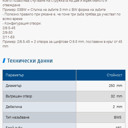
което позволява счупване на стружката на две и ефективното й
отвеждане
Пример: 03BW = Стъпка на зъбите 3 mm с BW форма на зъбите
- Полезно правило при рязане е, че поне три зъба трябва да участват по
всяко време
- Конфигурация отвори:
2/8.5-45
2/9-50
2/11-63
Пример: 2/8.5-45 = 2 отвора за щифтове O 8.5 mm, поставени в кръг от 45
mm
Технически данни
Параметър
Стойност
Диаметър
250 mm
Вътрешен отвор
32 mm
Дебелина
2 mm
Тип назъбване
BW5
Брой зъби
160