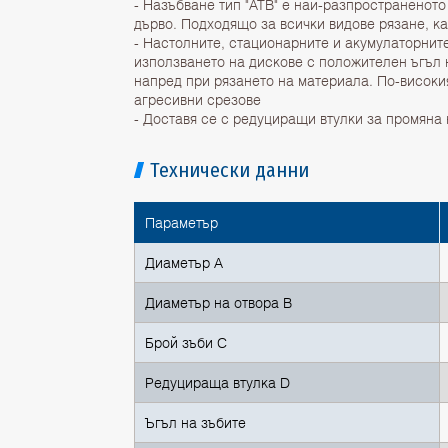
- Назъбване тип "ATB" е най-разпространеното
дърво. Подходящо за всички видове рязане, ка
- Настолните, стационарните и акумулаторнит
използването на дискове с положителен ъгъл н
напред при рязането на материала. По-високия
агресивни срезове
- Доставя се с редуциращи втулки за промяна
Технически данни
Параметър
Диаметър A
Диаметър на отвора B
Брой зъби C
Редуцираща втулка D
Ъгъл на зъбите