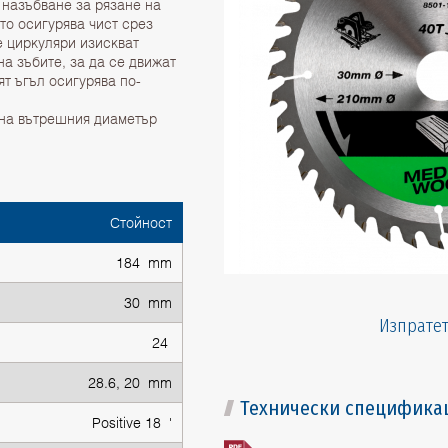
 назъбване за рязане на
то осигурява чист срез
е циркуляри изискват
а зъбите, за да се движат
т ъгъл осигурява по-
 на вътрешния диаметър
Стойност
184 mm
30 mm
Изпратет
24
28.6, 20 mm
Технически специфика
Positive 18 '