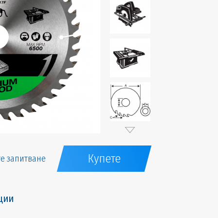
Купете
е запитване
ции