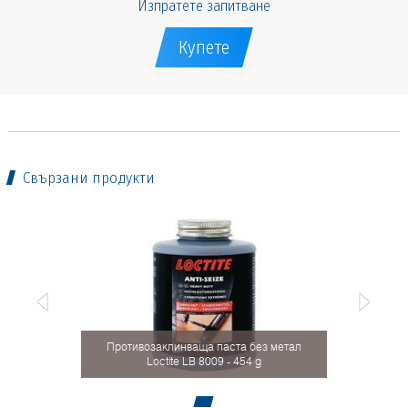
Изпратете запитване
Купете
Свързани продукти
Противозаклинваща паста без метал
Loctite LB 8009 - 454 g