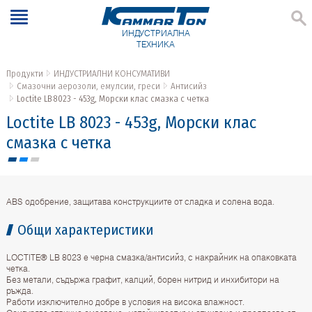
ИНДУСТРИАЛНА
ТЕХНИКА
Продукти
ИНДУСТРИАЛНИ КОНСУМАТИВИ
Смазочни аерозоли, емулсии, греси
Антисийз
Loctite LB 8023 - 453g, Морски клас смазка с четка
Loctite LB 8023 - 453g, Морски клас
смазка с четка
ABS одобрение, защитава конструкциите от сладка и солена вода.
Общи характеристики
LOCTITE® LB 8023 е черна смазка/антисийз, с накрайник на опаковката
четка.
Без метали, съдържа графит, калций, борен нитрид и инхибитори на
ръжда.
Работи изключително добре в условия на висока влажност.