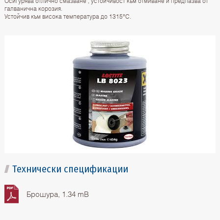
Осигурява отлично смазване , устойчивост към отмиване и предпазва от
галванична корозия.
Устойчив към висока температура до 1315°C.
Технически спецификации
Брошура, 1.34 mB