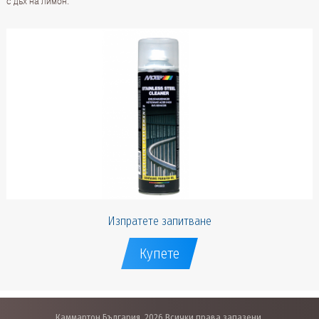
с дъх на лимон.
Изпратете запитване
Купете
Каммартон България, 2026 Всички права запазени.