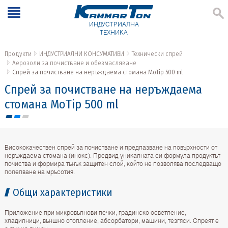
ИНДУСТРИАЛНА
ТЕХНИКА
Продукти
ИНДУСТРИАЛНИ КОНСУМАТИВИ
Технически спрей
Аерозоли за почистване и обезмасляване
Спрей за почистване на неръждаема стомана MoTip 500 ml
Спрей за почистване на неръждаема
стомана MoTip 500 ml
Висококачествен спрей за почистване и предпазване на повърхности от
неръждаема стомана (инокс). Предвид уникалната си формула продуктът
почиства и формира тънък защитен слой, който не позволява последващо
полепване на мръсотия.
Общи характеристики
Приложение при микровълнови печки, градинско осветление,
хладилници, външно отопление, абсорбатори, машини, тезгяси. Спреят е