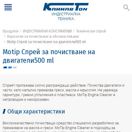
ИНДУСТРИАЛНА
ТЕХНИКА
Продукти
ИНДУСТРИАЛНИ КОНСУМАТИВИ
Технически спрей
Аерозоли за почистване и обезмасляване
Motip Спрей за почистване на двигатели500 ml
Motip Спрей за почистване на
двигатели500 ml
Спреят притежава силно разграждащо действие. Почиства двигатели и
части, като напълно премахва греси, масла и мръсотия. Не уврежда
гарнитури, гумени уплътнения и пластмаси. MoTip Engine Cleaner е
непроводим и некорозивен.
Общи характеристики
Висококачествено почистващо средство специално разработено за
премахване на масла и греси. MoTip Engine Cleaner е подходящ за