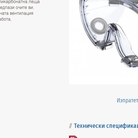
оликарбонатна леща
едпази очите ви.
тната вентилация
абота.
Изпратет
Технически специфика