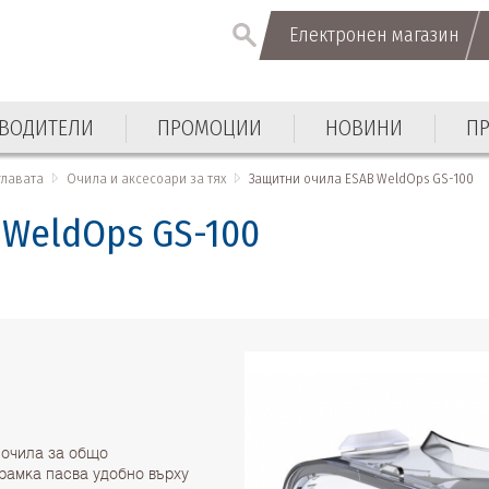
Електронен магазин
Електронен магазин
ВОДИТЕЛИ
ПРОМОЦИИ
НОВИНИ
П
ВОДИТЕЛИ
ПРОМОЦИИ
НОВИНИ
П
главата
Очила и аксесоари за тях
Защитни очила ESAB WeldOps GS-100
 WeldOps GS-100
 очила за общо
рамка пасва удобно върху