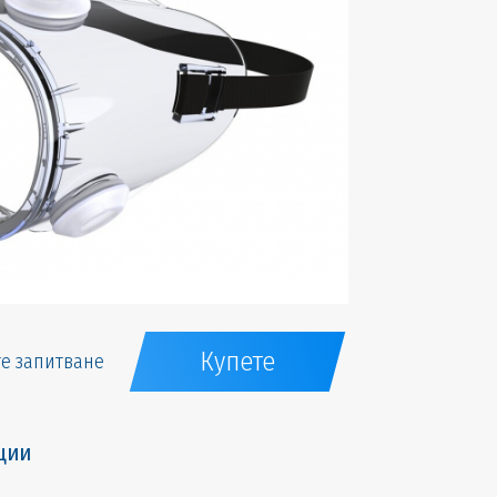
Купете
е запитване
ции