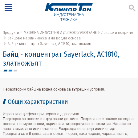
ИНДУСТРИАЛНА
ТЕХНИКА
Продукти
МЕБЕЛНА ИНДУСТРИЯ И ДЪРВООБРАБОТВАНЕ
Лакове и покрития
Байцове на химическа и на водна основа
Байц - концентрат Sayerlack, AC1810, златножълт
Байц - концентрат Sayerlack, AC1810,
златножълт
Неразтворим байц на водна основа за вътрешни условия.
Общи характеристики
Изравняващ ефект при неравна дървесина.
Подходящ за плоски и струговани детайли. Покрива се с лакове на водна
основа, полиуретанови, акрилни и нитроцелулозни покрития. Нанася се
чрез впръскване или потапяне. Разрежда се с вода и/или спирт.
Предлага се в 6 цвята: златно жълт, черен, ярко червен, череша, венге,