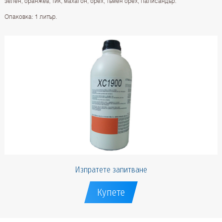
зелен, оранжев, тик, махагон, орех, тъмен орех, палисандър.
Опаковка: 1 литър.
Изпратете запитване
Купете