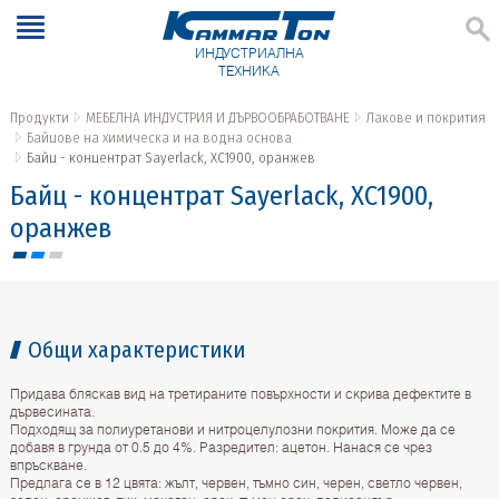
ИНДУСТРИАЛНА
ТЕХНИКА
Продукти
МЕБЕЛНА ИНДУСТРИЯ И ДЪРВООБРАБОТВАНЕ
Лакове и покрития
Байцове на химическа и на водна основа
Байц - концентрат Sayerlack, XC1900, оранжев
Байц - концентрат Sayerlack, XC1900,
оранжев
Общи характеристики
Придава бляскав вид на третираните повърхности и скрива дефектите в
дървесината.
Подходящ за полиуретанови и нитроцелулозни покрития. Може да се
добавя в грунда от 0.5 до 4%. Разредител: ацетон. Нанася се чрез
впръскване.
Предлага се в 12 цвята: жълт, червен, тъмно син, черен, светло червен,