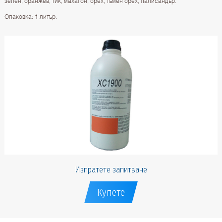
зелен, оранжев, тик, махагон, орех, тъмен орех, палисандър.
Опаковка: 1 литър.
Изпратете запитване
Купете