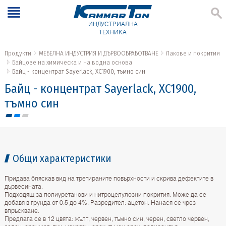
ИНДУСТРИАЛНА
ТЕХНИКА
Продукти
МЕБЕЛНА ИНДУСТРИЯ И ДЪРВООБРАБОТВАНЕ
Лакове и покрития
Байцове на химическа и на водна основа
Байц - концентрат Sayerlack, XC1900, тъмно син
Байц - концентрат Sayerlack, XC1900,
тъмно син
Общи характеристики
Придава бляскав вид на третираните повърхности и скрива дефектите в
дървесината.
Подходящ за полиуретанови и нитроцелулозни покрития. Може да се
добавя в грунда от 0.5 до 4%. Разредител: ацетон. Нанася се чрез
впръскване.
Предлага се в 12 цвята: жълт, червен, тъмно син, черен, светло червен,