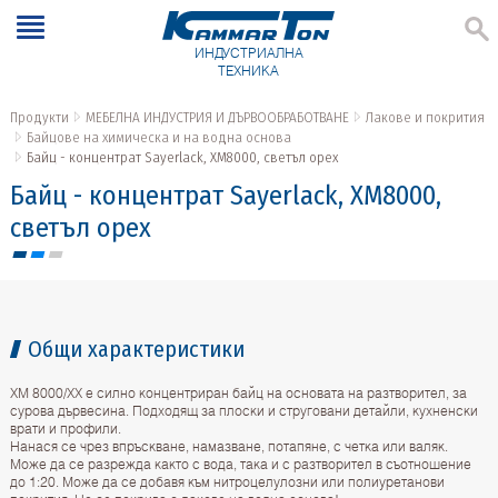
ИНДУСТРИАЛНА
ТЕХНИКА
Продукти
МЕБЕЛНА ИНДУСТРИЯ И ДЪРВООБРАБОТВАНЕ
Лакове и покрития
Байцове на химическа и на водна основа
Байц - концентрат Sayerlack, XM8000, светъл орех
Байц - концентрат Sayerlack, XM8000,
светъл орех
Общи характеристики
ХМ 8000/ХХ е силно концентриран байц на основата на разтворител, за
сурова дървесина. Подходящ за плоски и струговани детайли, кухненски
врати и профили.
Нанася се чрез впръскване, намазване, потапяне, с четка или валяк.
Може да се разрежда както с вода, така и с разтворител в съотношение
до 1:20. Може да се добавя към нитроцелулозни или полиуретанови