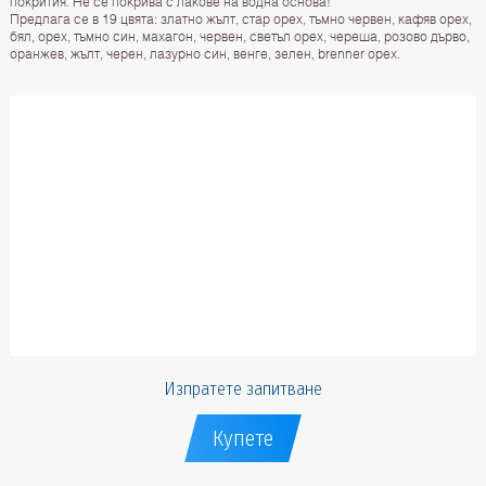
покрития. Не се покрива с лакове на водна основа!
Предлага се в 19 цвята: златно жълт, стар орех, тъмно червен, кафяв орех,
бял, орех, тъмно син, махагон, червен, светъл орех, череша, розово дърво,
оранжев, жълт, черен, лазурно син, венге, зелен, brenner орех.
Изпратете запитване
Купете