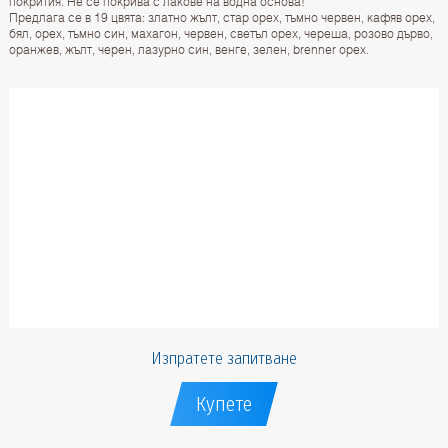
покрития. Не се покрива с лакове на водна основа!
Предлага се в 19 цвята: златно жълт, стар орех, тъмно червен, кафяв орех,
бял, орех, тъмно син, махагон, червен, светъл орех, череша, розово дърво,
оранжев, жълт, черен, лазурно син, венге, зелен, brenner орех.
Изпратете запитване
Купете