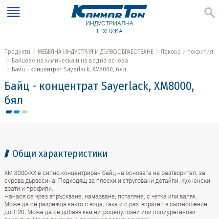
ИНДУСТРИАЛНА
ТЕХНИКА
Продукти
МЕБЕЛНА ИНДУСТРИЯ И ДЪРВООБРАБОТВАНЕ
Лакове и покрития
Байцове на химическа и на водна основа
Байц - концентрат Sayerlack, XM8000, бял
Байц - концентрат Sayerlack, XM8000,
бял
Общи характеристики
ХМ 8000/ХХ е силно концентриран байц на основата на разтворител, за
сурова дървесина. Подходящ за плоски и струговани детайли, кухненски
врати и профили.
Нанася се чрез впръскване, намазване, потапяне, с четка или валяк.
Може да се разрежда както с вода, така и с разтворител в съотношение
до 1:20. Може да се добавя към нитроцелулозни или полиуретанови