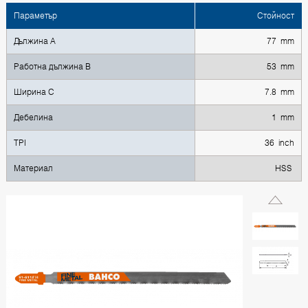
Параметър
Стойност
Дължина A
77 mm
Работна дължина B
53 mm
Ширина C
7.8 mm
Дебелина
1 mm
TPI
36 inch
Материал
HSS