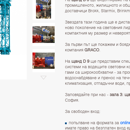
промишленото, жилищното и обще
доставчици Brokk, Starmix, Brinkm
Звездата тази година ще е дист
ново поколение на световния ли
компактния му размер и невероя
За първи път ще покажем и бояд
компания
GRACO
.
На
щанд D 9
ще представим спец
системи на водещите световни к
гами са широкообхватни - за пр
водоснабдяване и пренос на теч
климатизация, отпадъчни води, 
Заповядайте при нас -
зала 3: щ
София.
За свободен вход:
попълване на формата за
onli
имате право на безплатен вход е