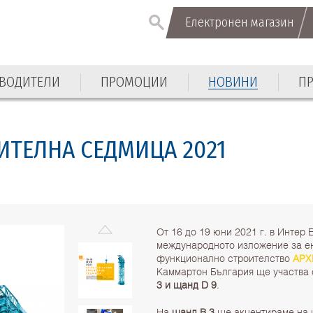
Електронен магазин
ВОДИТЕЛИ
ПРОМОЦИИ
НОВИНИ
П
ИТЕЛНА СЕДМИЦА 2021
От 16 до 19 юни 2021 г. в Интер
международното изложение за ен
функционално строителство
АРХ
Каммартон България ще участва
3 и щанд D 9
.
На
щанд B 3
ще акцентираме на и