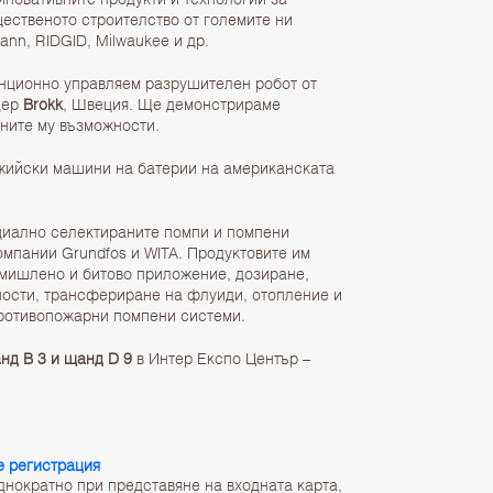
ственото строителство от големите ни
ann, RIDGID, Milwaukee и др.
анционно управляем разрушителен робот от
дер
Brokk
, Швеция. Ще демонстрираме
тните му възможности.
жийски машини на батерии на американската
иално селектираните помпи и помпени
омпании Grundfos и WITA. Продуктовите им
омишлено и битово приложение, дозиране,
ности, трансфериране на флуиди, отопление и
противопожарни помпени системи.
анд B 3 и щанд D 9
в Интер Експо Център –
ne регистрация
днократно при представяне на входната карта,