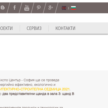
РОЕКТИ
СЕРВИЗ
КОНТАКТИ
 Експо Център - София ще се проведе
ергийно ефективно, екологично и
ИТЕКТУРНО-СТРОИТЕЛНА СЕДМИЦА 2021
.
 с
два представителни щанда в зала 3: щанд B
новативните продукти и технологии за