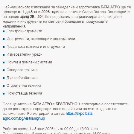
Най-мащабното изложение за земеделие и агротехника
БАТА АГРО
ще се
проведе
от 1 до 5 юни 2026 година
на летище Стара Загора. Заповядайте
на нашия
щанд 2B - 20
! Ще представим специализирана селекция от
машини и инструменти на световни брандове в продуктовите
направления:
Електроинструменти
Инструменти, аксесоари и консумативи
Градинска техника и инструменти
Измервателни уреди
Помпи и помпени системи
Складова техника
Дървообработване
Строителна техника
Почистваща техника
Посещението на
БАТА АГРО
е
БЕЗПЛАТНО
. Необходимо е посетителите
да се регистрират предварително онлайн или на място в дните на
изложението. Регистрирайте се тук:
https://expo.bata-
agro.com/bg/visitor/signup
Работно време 1 - 5 юни 2026 г. - от 09:00 до 18:00 часа.
Последният ден, 5 юни петък, работното време е до 14:00 часа.