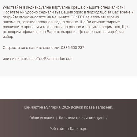
Участвайте в индивидуална виртуална среща с нашите специалисти!
Посетете ни удобно седнали във Вашия офис в подходящо за Вас време и
открийте възможностите на машините ECKERT за автоматизирано
плазмено, газокислородно и водно рязане. Ще Ви демонстрираме
различните процеси и технологии на рязане и техните предимства, Ще
отговорим ефективно на Вашите въпроси. Ще направите най-добрия
избор.
Свържете се с нашите експерти: 0886 600 237
или ни пишете на office@kammarton.com
Каммартон България, 2026 Всички права запазени.
Общи условия
Политика на личните данни
Уеб сайт от Калипърс