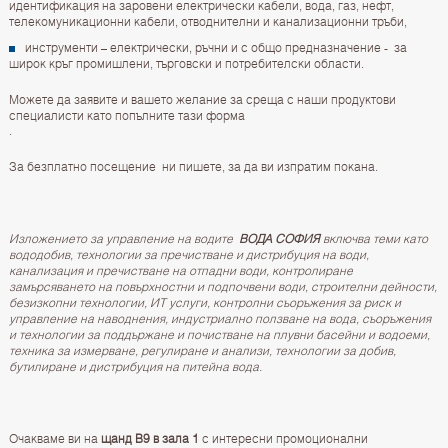
идентификация на заровени електрически кабели, вода, газ, нефт,
телекомуникационни кабели, отводнителни и канализационни тръби,
инструменти – електрически, ръчни и с общо предназначение - за
широк кръг промишлени, търговски и потребителски области.
Можете да заявите и вашето желание за среща с наши продуктови
специалисти като попълните
тази форма
.
За безплатно посещение ни пишете, за да ви изпратим покана.
Изложението за управление на водите
ВОДА СОФИЯ
включва теми като
вододобив, тexнологии за пречистване и дистрибуция на води,
канализация и пречистване на отпадни води, контролиране
замърсяването на повърхностни и подпочвени води, строителни дейности,
безизкопни технологии, ИТ услуги, контролни съоръжения за риск и
управление на наводнения, индустриално ползване на вода, съоръжения
и технологии за поддържане и почистване на плувни басейни и водоеми,
техника за измерване, регулиране и анализи, технологии за добив,
бутилиране и дистрибуция на питейна вода.
Очакваме ви на
щанд B9 в зала 1
с интересни промоционални