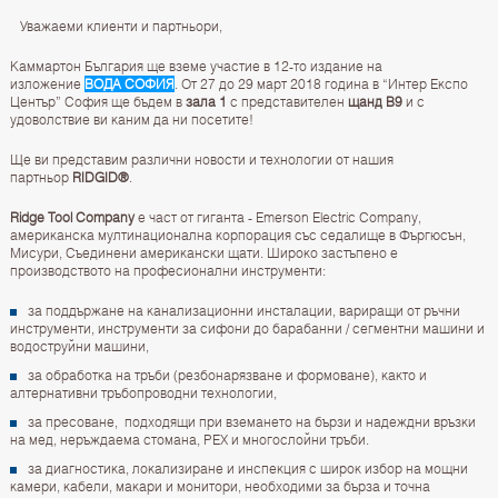
Уважаеми клиенти и партньори,
Каммартон България ще вземе участие в 12-то издание на
изложение
ВОДА СОФИЯ
. От 27 до 29 март 2018 година в “Интер Експо
Център” София ще бъдем в
зала 1
с представителен
щанд B9
и с
удоволствие ви каним да ни посетите!
Ще ви представим различни новости и технологии от нашия
партньор
RIDGID®
.
Ridge Tool Company
е част от гиганта - Emerson Electric Company,
американска мултинационална корпорация със седалище в Фъргюсън,
Мисури, Съединени американски щати. Широко застъпено е
производството на професионални инструменти:
за поддържане на канализационни инсталации, вариращи от ръчни
инструменти, инструменти за сифони до барабанни / сегментни машини и
водоструйни машини,
за обработка на тръби (резбонарязване и формоване), както и
алтернативни тръбопроводни технологии,
за пресоване, подходящи при вземането на бързи и надеждни връзки
на мед, неръждаема стомана, PEX и многослойни тръби.
за диагностика, локализиране и инспекция с широк избор на мощни
камери, кабели, макари и монитори, необходими за бърза и точна