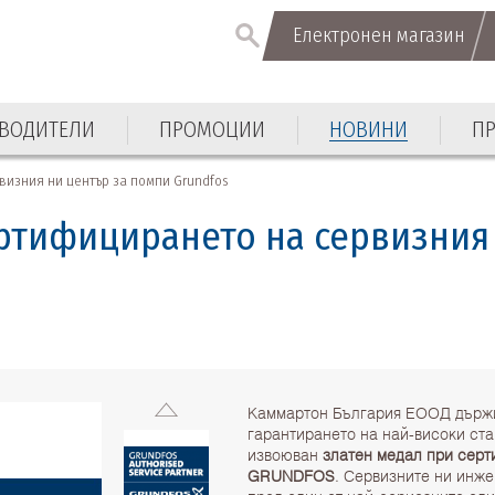
Електронен магазин
Електронен магазин
ВОДИТЕЛИ
ПРОМОЦИИ
НОВИНИ
П
ВОДИТЕЛИ
ПРОМОЦИИ
НОВИНИ
П
визния ни център за помпи Grundfos
ертифицирането на сервизния
Каммартон България ЕООД държи
гарантирането на най-високи ста
извоюван
златен медал при серт
GRUNDFOS
. Сервизните ни инже