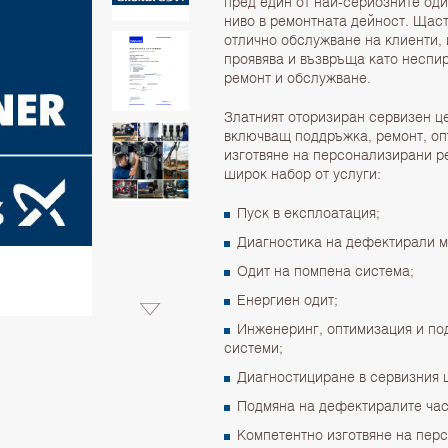
пред един от най-сериозните од
ниво в ремонтната дейност. Щаст
отлично обслужване на клиенти,
проявява и възвръща като неспи
ремонт и обслужване.
Златният оторизиран сервизен ц
включващ поддръжка, ремонт, оп
изготвяне на персонализирани 
широк набор от услуги:
Пуск в експлоатация;
Диагностика на дефектирали м
Одит на помпена система;
Енергиен одит;
Инженеринг, оптимизация и по
системи;
Диагностициране в сервизния 
Подмяна на дефектиралите част
Компетентно изготвяне на пер