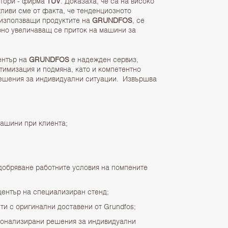
итори - фирма
TUV
. Доказаха, че са на високо
ливи сме от факта, че тенденциозното
 използващи продуктите на
GRUNDFOS
, се
рно увеличаващ се приток на машини за
ентър на
GRUNDFOS
е надежден сервиз,
тимизация и подмяна, като и компетентно
решения за индивидуални ситуации. Извършва
ашини при клиента;
добряване работните условия на помпените
център на специализиран стенд;
и с оригинални доставени от Grundfos;
сонализирани решения за индивидуални