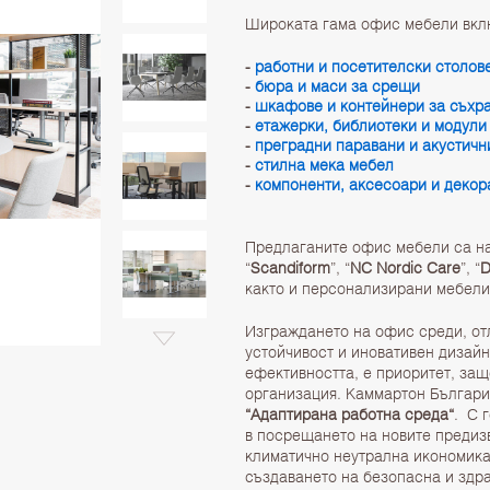
Широката гама офис мебели вкл
-
работни и посетителски столов
-
бюра и маси за срещи
-
шкафове и контейнери за съхр
-
етажерки, библиотеки и модули
-
преградни паравани и акустичн
-
стилна мека мебел
-
компоненти, аксесоари и декор
Предлаганите офис мебели са на
“
Scandiform
”, “
NC Nordic Care
”, “
D
както и персонализирани мебели 
Изграждането на офис среди, от
устойчивост и иновативен дизайн
ефективността, е приоритет, защ
организация. Каммартон Българи
“Адаптирана работна среда“
. С 
в посрещането на новите предиз
климатично неутрална икономика
създаването на безопасна и здра