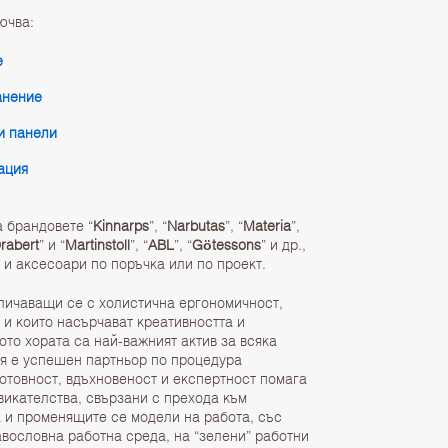
ючва:
е
анение
и панели
ация
 брандовете “
Kinnarps
”, “
Narbutas
”, “
Materia
”,
rabert
” и “
Martinstoll
”, “
ABL
”, “
Götessons
” и др.,
и аксесоари по поръчка или по проект.
личаващи се с холистична ергономичност,
 и които насърчават креативността и
ото хората са най-важният актив за всяка
я е успешен партньор по процедура
готовност, вдъхновеност и експертност помага
викателства, свързани с прехода към
 и променящите се модели на работа, със
вословна работна среда, на “зелени” работни