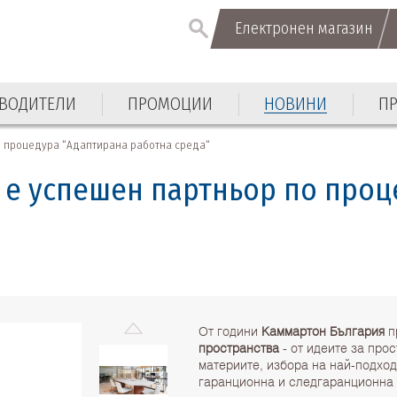
Електронен магазин
ВОДИТЕЛИ
ПРОМОЦИИ
НОВИНИ
П
о процедура “Адаптирана работна среда“
 е успешен партньор по проц
От години
Каммартон България
п
пространства
- от идеите за про
материите, избора на най-подход
гаранционна и следгаранционна