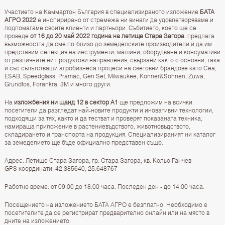
Участието на Каммартон България в специализираното изложение
БАТА
АГРО 2022
е инспирирано от стремежа ни винаги да удовлетворяваме и
подпомагаме своите клиенти и партньори. Събитието, което ще се
проведе
от 16 до 20 май 2022 година на летище Стара Загора
, предлага
възможността да сме по-близо до земеделските производители и да им
представим селекция на инструменти, машини, оборудване и консумативи
от различните ни продуктови направления, свързани както с основни, така
и със съпътстващи агробизнеса процеси на световни брандове като Cea,
ESAB, Speedglass, Pramac, Gen Set, Milwaukee, Konner&Sohnen, Zuwa,
Grundfos, Forankra, 3М и много други.
На
изложбения ни щанд 12 в сектор А1
ще предложим на всички
посетители да разгледат най-новите продукти и иновативни технологии,
подходящи за тях, както и да тестват и проверят показаната техника,
намираща приложение в растениевъдството, животновъдството,
складирането и транспорта на продукция. Специализираният ни каталог
за земеделието ще бъде официално представен също.
Адрес: Летище Стара Загора, гр. Стара Загора, кв. Кольо Ганчев
GPS координати: 42.385640, 25.648767
Работно време: от 09:00 до 18:00 часа. Последен ден - до 14:00 часа.
Посещението на изложението БАТА АГРО е безплатно. Необходимо е
посетителите да се регистрират предварително онлайн или на място в
дните на изложението.