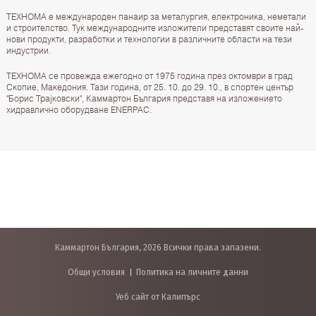
ТЕХНОМА е международен панаир за металургия, електроника, неметали
и строителство. Тук международните изложители представят своите най-
нови продукти, разработки и технологии в различните области на тези
индустрии.
ТЕХНОМА се провежда ежегодно от 1975 година през октомври в град
Скопие, Македония. Тази година, от 25. 10. до 29. 10., в спортен център
"Борис Трајковски", Каммартон България представя на изложението
хидравлично оборудване ENERPAC.
Каммартон България, 2026 Всички права запазени.
Общи условия
Политика на личните данни
Уеб сайт от Калипърс