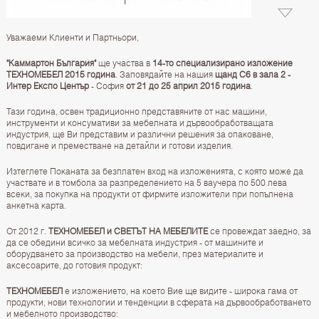
Уважаеми Клиенти и Партньори,
"Каммартон България"
ще участва в
14-то специализирано изложение
ТЕХНОМЕБЕЛ 2015 година
. Заповядайте на нашия
щанд C6 в зала 2 -
Интер Експо Център
- София
от 21 до 25 април 2015 година
.
Тази година, освен традиционно представяните от нас машини,
инструменти и консумативи за мебелната и дървообработващата
индустрия, ще Ви представим и различни решения за опаковане,
повдигане и преместване на детайли и готови изделия.
Изтеглете Поканата за безплатен вход на изложенията, с която може да
участвате и в томбола за разпределението на 5 ваучера по 500 лева
всеки, за покупка на продукти от фирмите изложители при попълнена
анкетна карта.
От 2012 г.
ТЕХНОМЕБЕЛ и СВЕТЪТ НА МЕБЕЛИТЕ
се провеждат заедно, за
да се обедини всичко за мебелната индустрия - от машините и
оборудването за производство на мебели, през материалите и
аксесоарите, до готовия продукт:
ТЕХНОМЕБЕЛ
е изложението, на което Вие ще видите - широка гама от
продукти, нови технологии и тенденции в сферата на дървообработването
и мебелното производство: