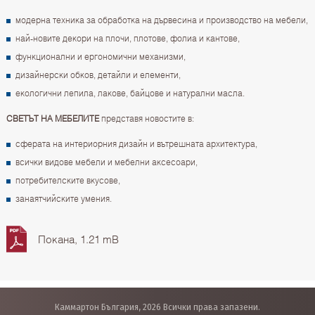
модерна техника за обработка на дървесина и производство на мебели,
най-новите декори на плочи, плотове, фолиа и кантове,
функционални и ергономични механизми,
дизайнерски обков, детайли и елементи,
екологични лепила, лакове, байцове и натурални масла.
СВЕТЪТ НА МЕБЕЛИТЕ
представя новостите в:
сферата на интериорния дизайн и вътрешната архитектура,
всички видове мебели и мебелни аксесоари,
потребителските вкусове,
занаятчийските умения.
Покана, 1.21 mB
Каммартон България, 2026 Всички права запазени.