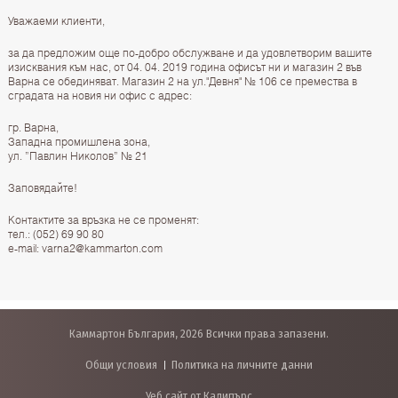
Уважаеми клиенти,
за да предложим още по-добро обслужване и да удовлетворим вашите
изисквания към нас, от 04. 04. 2019 година офисът ни и магазин 2 във
Варна се обединяват. Mагазин 2 на ул."Девня" № 106 се премества в
сградата на новия ни офис с адрес:
гр. Варна,
Западна промишлена зона,
ул. ”Павлин Николов” № 21
Заповядайте!
Контактите за връзка не се променят:
тел.: (052) 69 90 80
e-mail: varna2@kammarton.com
Каммартон България, 2026 Всички права запазени.
Общи условия
Политика на личните данни
Уеб сайт от Калипърс