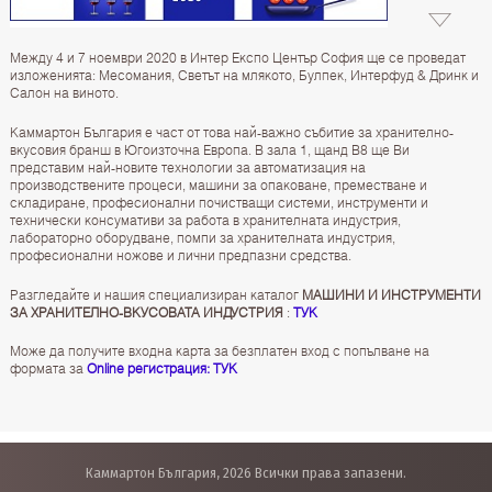
Между 4 и 7 ноември 2020 в Интер Експо Център София ще се проведат
изложенията: Месомания, Светът на млякото, Булпек, Интерфуд & Дринк и
Салон на виното.
Каммартон България е част от това най-важно събитие за хранително-
вкусовия бранш в Югоизточна Европа. В зала 1, щанд В8 ще Ви
представим най-новите технологии за автоматизация на
производствените процеси, машини за опаковане, преместване и
складиране, професионални почистващи системи, инструменти и
технически консумативи за работа в хранителната индустрия,
лабораторно оборудване, помпи за хранителната индустрия,
професионални ножове и лични предпазни средства.
Разгледайте и нашия специализиран каталог
МАШИНИ И ИНСТРУМЕНТИ
ЗА ХРАНИТЕЛНО-ВКУСОВАТА ИНДУСТРИЯ
:
ТУК
Може да получите входна карта за безплатен вход с попълване на
формата за
Online регистрация: ТУК
Каммартон България, 2026 Всички права запазени.