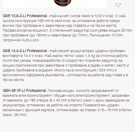
GSR 10,8-2-LI Professional
- Най-късият силов пакет в 10,8 V клас: С най-
късата конструкция 169 mm в своя клас за оптимална работа преди
всичко при пробиване и завинтване над главата и на тесни места.
Професионална мощност: 2-степенният редуктор осигурява мощни 30 Nm
при пробиване (до 19mm) и завинтване (до 7mm). Пълноценен 10 mm
патронник Auto-Lock.
GSB 14,4-2-LI Professional
- Най-лекият акумулаторен ударно-пробивен
винтоверт в 14,4 V клас: Най-малко тегло: само 1,4 kg за отлична работа
почти без умора. Новоразработен 2-скоростен планетен редуктор за
мощни приложения при завинтване и пробиване в дърво и метал, както и
ударно пробиване в зидария. Много къса конструкция ( 204 mm) и
ергономично оформена ръкохватка – оптимална за работа над глава и в
тесни места.
GBH 36 VF-LI Professional
-Толкова мощен, колкото захранваният от
мрежата електроинструмент: Мощен като електроинструмент, захранван
от мрежата: до 195 отвора (6 x 40 mm в бетон) само с едно зареждане на
акумулатора, оптимален за работа на открито.Пневматичен ударен
механизъм с функция къртене, оптимизиран за отвори от 8–-16 mm в бетон
(макс. 26 mm).