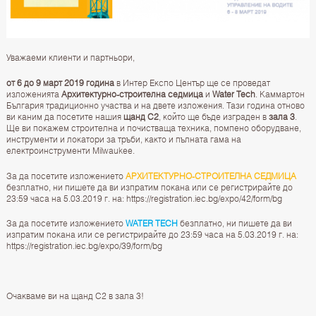
Уважаеми клиенти и партньори,
от 6 до 9 март 2019 година
в Интер Експо Център ще се проведат
изложенията
Архитектурно-строителна седмица
и
Water Tech
. Каммартон
България традиционно участва и на двете изложения. Тази година отново
ви каним да посетите нашия
щанд C2
, който ще бъде изграден в
зала 3
.
Ще ви покажем строителна и почистваща техника, помпено оборудване,
инструменти и локатори за тръби, както и пълната гама на
електроинструменти Milwaukee.
За да посетите изложението
АРХИТЕКТУРНО-СТРОИТЕЛНА СЕДМИЦА
безплатно, ни пишете да ви изпратим покана или се регистрирайте до
23:59 часа на 5.03.2019 г. на:
https://registration.iec.bg/expo/42/form/bg
За да посетите изложението
WATER TECH
безплатно, ни пишете да ви
изпратим покана или се регистрирайте до 23:59 часа на 5.03.2019 г. на:
https://registration.iec.bg/expo/39/form/bg
Очакваме ви на щанд С2 в зала 3!