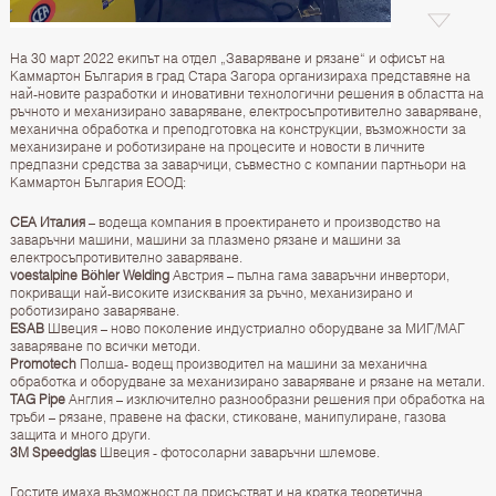
На 30 март 2022 екипът на отдел „Заваряване и рязане“ и офисът на
Каммартон България в град Стара Загора организираха представяне на
най-новите разработки и иновативни технологични решения в областта на
ръчното и механизирано заваряване, електросъпротивително заваряване,
механична обработка и преподготовка на конструкции, възможности за
механизиране и роботизиране на процесите и новости в личните
предпазни средства за заварчици, съвместно с компании партньори на
Каммартон България ЕООД:
CEA Италия
– водеща компания в проектирането и производство на
заваръчни машини, машини за плазмено рязане и машини за
електросъпротивително заваряване.
voestalpine Böhler Welding
Австрия – пълна гама заваръчни инвертори,
покриващи най-високите изисквания за ръчно, механизирано и
роботизирано заваряване.
ESAB
Швеция – ново поколение индустриално оборудване за МИГ/МАГ
заваряване по всички методи.
Promotech
Полша- водещ производител на машини за механична
обработка и оборудване за механизирано заваряване и рязане на метали.
TAG Pipe
Англия – изключително разнообразни решения при обработка на
тръби – рязане, правене на фаски, стиковане, манипулиране, газова
защита и много други.
3M Speedglas
Швеция - фотосоларни заваръчни шлемове.
Гостите имаха възможност да присъстват и на кратка теоретична