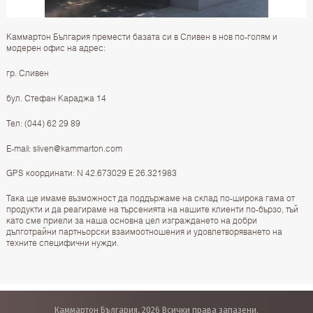
Каммартон България премести базата си в Сливен в нов по-голям и
модерен офис на адрес:
гр. Сливен
бул. Стефан Караджа 14
Тел: (044) 62 29 89
E-mail:
sliven@kammarton.com
GPS координати: N 42.673029 E 26.321983
Така ще имаме възможност да поддържаме на склад по-широка гама от
продукти и да реагираме на търсенията на нашите клиенти по-бързо, тъй
като сме приели за наша основна цел изграждането на добри
дълготрайни партньорски взаимоотношения и удовлетворяването на
техните специфични нужди.
Каммартон България, 2026 Всички права запазени.