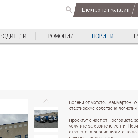
Електронен магазин
Електронен магазин
ВОДИТЕЛИ
ПРОМОЦИИ
НОВИНИ
П
ВОДИТЕЛИ
ПРОМОЦИИ
НОВИНИ
П
а
Водени от мотото: „Каммартон Бъ
стартирахме собствена логистич
Проектът е част от Програмата з
услугите за своите клиенти. Нов
страната, а специалистите по ло
навременни доставки.