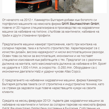
От началото на 2012 г. Каммартон България добави към богатото си
портфолио машините на немската фирма
GAYK Baumaschinen GmbH
,
повече от 20 години специализирана в производство на хидравлични
машини за набиване на пилони, стълбове за мантинели, набиване на
тръби и други стоманени профили.
Предлаганите машини намират приложение, както при монтажа на
соларни паркове, така и в пътното строителство. Характеризират се с
изчистен дизайн, висока надеждност и ниски експлоатационни разходи.
Освен това са лесни за експлоатация, икономични и не поставят
специални изисквания към работещите с тях. Предлагат се с различна
дължина на мачтата, като максималната дължина за набиване е 6m. Броят
на ударите е 1.000 n1/min, а скоростта - 0-250 /min. Оборудвани са с
икономични двигатели Hatz и ударни чукове Atlas Copco.
С предлагането на набивачни хидравлични машини, фирма Каммартон
България допълва гамата си от строителна и индустриална техника, като
се стреми да задоволи още повече нарастващите нужди на своите
клиенти.
Средата на месец февруари 2012г. първите две хидравлични машини за
набиване на мантинели и пилони за соларни паркове на немската фирма
GAYK Baumaschinen GmbH бяха доставени в България. Собственик на