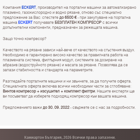
Компания
ECKERT
, производител на портални машини за автоматизирано
плазмено, газокислородно и водно рязане, отново със специално
предложение за Вас: спестете
до 6500 €
- при закупуване на портална
машина
ECKERT
получавате
БЕЗПЛАТЕН КОМПРЕСОР
с всички
допълнителни компоненти, предназначен за режещата машина.
Защо точно компресор?
Качеството на рязане зависи най-вече от качеството на сгъстения въздух.
Необходимо е гарантирано високо качество за правилната работа на
плазмената система, филтърния модул, системите за дозиране на
абразив (водоструйното рязане) и масата за рязане. Позволява да се
запази стабилността и стандарта на параметрите.
Разгледайте порталните машини и ни звъннете, за да получите оферта.
Специалната оферта включва всички необходими части за сглобяване:
Винтов компресор + изсушител + комплект филтри
. Нашите експерти ще
ви посъветват да изберете подходящ компресор към вашата машина.
Предложението важи
до 30. 09. 2022
- свържете се с нас за подробности.
Каммартон България, 2026 Всички права запазени.