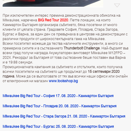
При изключителен интерес премина демонстрационната обиколка на
Milwaukee, наречена
BIG Red Tour 2020
. Петте локации, на които
Каммартон България организира събитието, бяха посетени от много
клиенти от цялата страна. Градовете София, Пловдив, Стара Загора,
Бургас и Варна, за един ден се превърнаха в центрове на демонстрации с
различни продукти от широкоспектърната гама на Milwaukee.
Всеки посетител можеше да тества наличните инструменти, а много си
премериха силите и в състезанието
Thunderbolt Challenge
. Най-бързият във
всеки град получи награда Акумулаторен винтоверт Milwaukee M12FPD –
202X. Рекордът за България от това състезание беше поставен във Варна
и е 19:88 секунди.
Промоционалната кампания за събитието и отстъпките, които получиха
всички посетители на събитието ще продължат до
15 септември 2020
година
. Може да се възползвате от тях във всички наши офиси или онлайн
от електронния ни магазин
www.toolsshop.bg
Milwaukee Big Red Tour - София 17. 08. 2020 - Каммартон България
Milwaukee Big Red Tour - Пловдив 20. 08. 2020 - Каммартон България
Milwaukee Big Red Tour - Стара Загора 21. 08. 2020 - Каммартон България
Milwaukee Big Red Tour - Бургас 25. 08. 2020 - Каммартон България