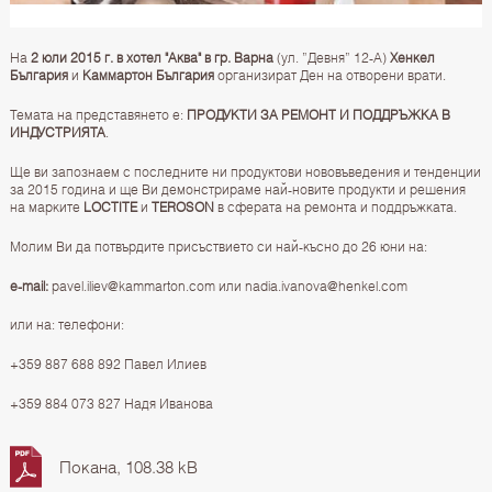
На
2 юли 2015 г. в хотел "Аква"
в гр. Варна
(ул. ”Девня” 12-А)
Хенкел
България
и
Каммартон България
организират Ден на отворени врати.
Темата на представянето е:
ПРОДУКТИ ЗА РЕМОНТ И ПОДДРЪЖКА В
ИНДУСТРИЯТА
.
Ще ви запознаем с последните ни продуктови нововъведения и тенденции
за 2015 година и ще Ви демонстрираме най-новите продукти и решения
на марките
LOCTITE
и
TEROSON
в сферата на ремонта и поддръжката.
Молим Ви да потвърдите присъствието си най-късно до 26 юни на:
e-mail:
pavel.iliev@kammarton.com или
nadia.ivanova@henkel.com
или на: телефони:
+359 887 688 892 Павел Илиев
+359 884 073 827 Надя Иванова
Покана, 108.38 kB