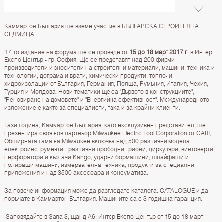
Каммартон България ще вземе участие в БЪЛГАРСКА СТРОИТЕЛНА
СЕДМИЦА.
17-то издание на форума ще се проведе от
15 до 18 март 2017 г
. в Интер
Експо Център - гр. София. Ще се представят над 200 фирми
производители и вносители на строителни материали, машини, техника и
технологии, дограма и врати, химически продукти, топло- и
хидроизолации от България, Германия, Полша, Румъния, Италия, Чехия,
Турция и Молдова. Нови тематики ще са "Дървото в конструкциите",
"Реновиране на домовете" и "Енергийна ефективност". Международното
изложение е както за специалисти, така и за крайни клиенти.
Тази година, Каммартон България, като ексклузивен представител, ще
презентира своя нов партньор Milwaukee Electric Tool Corporation от САЩ.
Обширната гама на Milwaukee включва над 500 различни модела
електроинструменти - различни прободни триони, циркуляри, винтоверти,
перфоратори и къртачи Kango, ударни бормашини, шлайфащи и
полиращи машини, измервателна техника, продукти за специални
приложения и над 3500 аксесоара и консуматива.
За повече информация може да разгледате каталога: CATALOGUE и да
поръчате в Каммартон България. Машините са с 3 годишна гаранция.
Заповядайте в Зала 3, щанд А6, Интер Експо Център от 15 до 18 март