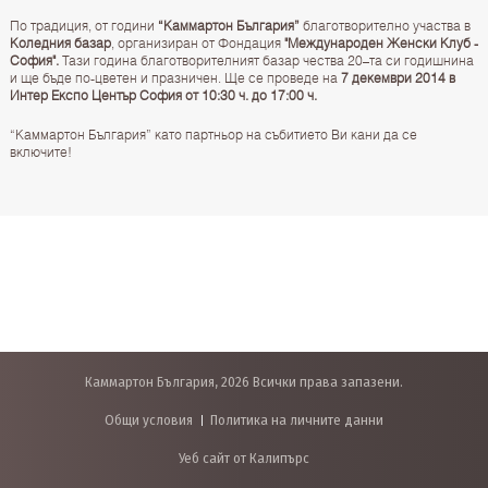
По традиция, от години
“Каммартон България”
благотворително участва в
Коледния базар
, организиран от Фондация
"Международен Женски Клуб -
София".
Тази година благотворителният базар чества 20–та си годишнина
и ще бъде по-цветен и празничен. Ще се проведе на
7 декември 2014 в
Интер Експо Център София от 10:30 ч. до 17:00 ч.
“Каммартон България” като партньор на събитието Ви кани да се
включите!
Каммартон България, 2026 Всички права запазени.
Общи условия
Политика на личните данни
Уеб сайт от Калипърс