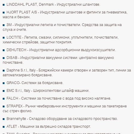
LINDDAHL PLAST, Denmark - Индустриални шлангове.
HJORT PLAST A/S - Индустриални шлангове и фитинги за пневматика,
масла и бензин.
3M - Индустриални лепила и почистватели. Средства за защита на
слуха и очите.
LOCTITE - Лепила, смазки, силикони, уплътнители, почистватели,
химически спрейове, защитни покрития.
DEHUTECH - Индустриални адсорбционни въздухоизсушители.
DISAB - Индустриални вакуумни системи: централно вакуумно
почистване.
Daphne S.r.l., Italy - Бояджийски камери отворен и затворен тип, линии за
автоматизирано боядисване.
GRACO- Системи за боядисване.
EMC S.r.l., Italy - Широколентови шлайф машини.
FALCH - Системи за почистване с вода под високо налягане.
STRAPEX - Ръчни чемберовъчни инструменти и машини за пакетиране
със стреч фолио.
Brannehylte - Складово оборудване за складовото пространство.
ATLET - Машини за вътрешно складов транспорт.