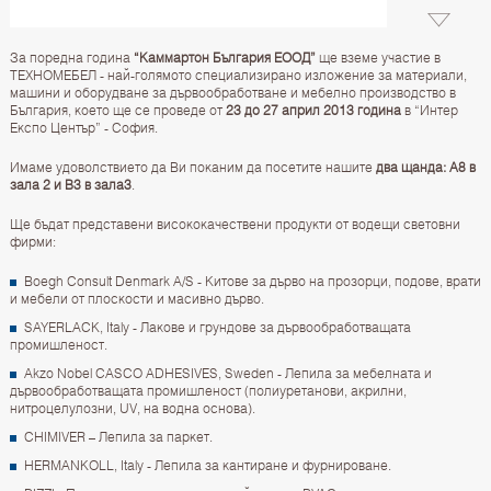
За поредна година
“Каммартон България ЕООД”
ще вземе участие в
ТЕХНОМЕБЕЛ - най-голямото специализирано изложение за материали,
машини и оборудване за дървообработване и мебелно производство в
България, което ще се проведе от
23 до 27 април 2013 година
в “Интер
Експо Център” - София.
Имаме удоволствието да Ви поканим да посетите нашите
два щанда: А8 в
зала 2 и В3 в зала3
.
Ще бъдат представени висококачествени продукти от водещи световни
фирми:
Boegh Consult Denmark A/S - Китове за дърво на прозорци, подове, врати
и мебели от плоскости и масивно дърво.
SAYERLACK, Italy - Лакове и грундове за дървообработващата
промишленост.
Akzo Nobel CASCO ADHESIVES, Sweden - Лепила за мебелната и
дървообработващата промишленост (полиуретанови, акрилни,
нитроцелулозни, UV, на водна основа).
CHIMIVER – Лепила за паркет.
HERMANKOLL, Italy - Лепила за кантиране и фурнироване.