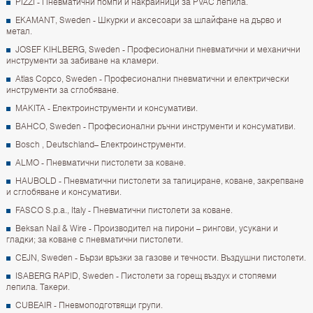
PIZZI - Пневматични помпи и накрайници за PVAC лепила.
EKAMANT, Sweden - Шкурки и аксесоари за шлайфане на дърво и
метал.
JOSEF KIHLBERG, Sweden - Професионални пневматични и механични
инструменти за забиване на кламери.
Atlas Copco, Sweden - Професионални пневматични и електрически
инструменти за сглобяване.
MAKITA - Електроинструменти и консумативи.
BAHCO, Sweden - Професионални ръчни инструменти и консумативи.
Bosch , Deutschland– Електроинструменти.
ALMO - Пневматични пистолети за коване.
HAUBOLD - Пневматични пистолети за тапициране, коване, закрепване
и сглобяване и консумативи.
FASCO S.p.a., Italy - Пневматични пистолети за коване.
Beksan Nail & Wire - Производител на пирони – рингови, усукани и
гладки; за коване с пневматични пистолети.
CEJN, Sweden - Бързи връзки за газове и течности. Въздушни пистолети.
ISABERG RAPID, Sweden - Пистолети за горещ въздух и стопяеми
лепила. Такери.
CUBEAIR - Пневмоподготвящи групи.