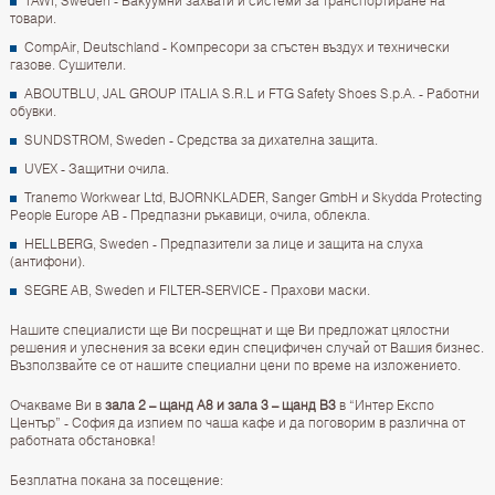
TAWI, Sweden - Вакуумни захвати и системи за транспортиране на
товари.
CompAir, Deutschland - Компресори за сгъстен въздух и технически
газове. Сушители.
ABOUTBLU, JAL GROUP ITALIA S.R.L и FTG Safety Shoes S.p.A. - Работни
обувки.
SUNDSTROM, Sweden - Средства за дихателна защита.
UVEX - Защитни очила.
Tranemo Workwear Ltd, BJORNKLADER, Sanger GmbH и Skydda Protecting
People Europe AB - Предпазни ръкавици, очила, облекла.
HELLBERG, Sweden - Предпазители за лице и защита на слуха
(антифони).
SEGRE AB, Sweden и FILTER-SERVICE - Прахови маски.
Нашите специалисти ще Ви посрещнат и ще Ви предложат цялостни
решения и улеснения за всеки един специфичен случай от Вашия бизнес.
Възползвайте се от нашите специални цени по време на изложението.
Очакваме Ви в
зала 2 – щанд А8 и зала 3 – щанд В3
в “Интер Експо
Център” - София да изпием по чаша кафе и да поговорим в различна от
работната обстановка!
Безплатна покана за посещение: