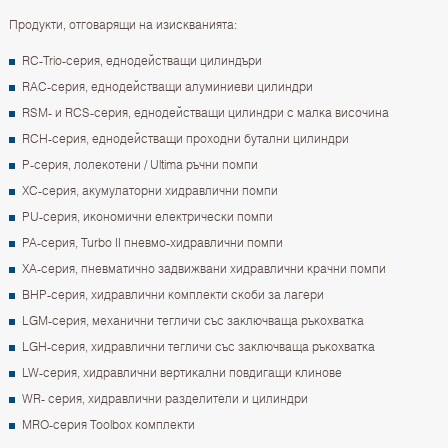
Продукти, отговарящи на изискванията:
RC-Trio-серия, еднодействащи цилиндъри
RAC-серия, еднодействащи алуминиеви цилиндри
RSM- и RCS-серия, еднодействащи цилиндри с малка височина
RCH-серия, еднодействащи проходни бутални цилиндри
P-серия, лолекотени / Ultima ръчни помпи
XC-серия, акумулаторни хидравлични помпи
PU-серия, икономични електрически помпи
PA-серия, Turbo II пневмо-хидравлични помпи
XA-серия, пневматично задвижвани хидравлични крачни помпи
BHP-серия, хидравлични комплекти скоби за лагери
LGM-серия, механични тегличи със заключваща ръкохватка
LGH-серия, хидравлични тегличи със заключваща ръкохватка
LW-серия, хидравлични вертикални повдигащи клинове
WR- серия, хидравлични разделители и цилиндри
MRO-серия Toolbox комплекти