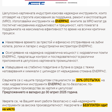
Целулозно-хартиената индустрия изисква надеждни инструменти, които
отговарят на строгите изисквания за поддръжка, ремонт и експлоатация
(MRO). Използвайки инструменти на
ENERPAC
, екипите за MRO могат да
постигнат несравнима издръжливост и прецизност, като помагат в
поддръжката на максимална ефективност по време на всички критични
процеси.
Намаляване времето за престой и ефикасно отстраняване на зъбни
колела, ролки и лагери с индустриални екстрактори ENERPAC.
Осигуряване на надеждна хидравлична мощност с хидравлични помпи
ENERPAC, предлагащи контрол и последователност в различни
приложения в целулозно-хартиената промишленост.
Извършване на стабилно повдигане и бутане в среда с тежки
натоварвания и химикали с цилиндри от неръждаема стомана ENERPAC.
Свържете се с нашите продуктови специалисти за
20% ОТСТЪПКА
на
нови хидравлични инструменти
ENERPAC
за по-безопасни, по-
продуктивни производства за хартия и целулоза!
Предложението е валидно до 30 април 2025 година
.
Уверете се, че Вашият екип работи безопасно с най-надеждните
инструменти за висока производителност. Насрочете и
БЕЗПЛАТЕН одит
на място
.