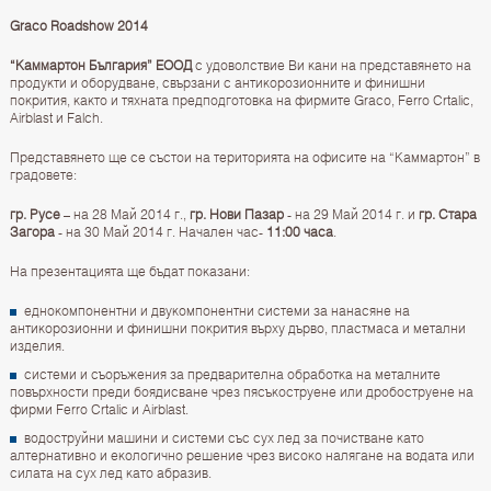
Graco Roadshow 2014
“Каммартон България” ЕООД
с удоволствие Ви кани на представянето на
продукти и оборудване, свързани с антикорозионните и финишни
покрития, както и тяхната предподготовка на фирмите Graco, Ferro Crtalic,
Airblast и Falch.
Представянето ще се състои на територията на офисите на “Каммартон” в
градовете:
гр. Русе
– на 28 Май 2014 г.,
гр. Нови Пазар
- на 29 Май 2014 г. и
гр. Стара
Загора
- на 30 Май 2014 г. Начален час-
11:00 часа
.
На презентацията ще бъдат показани:
еднокомпонентни и двукомпонентни системи за нанасяне на
антикорозионни и финишни покрития върху дърво, пластмаса и метални
изделия.
системи и съоръжения за предварителна обработка на металните
повърхности преди боядисване чрез пясъкоструене или дробоструене на
фирми Ferro Crtalic и Airblast.
водоструйни машини и системи със сух лед за почистване като
алтернативно и екологично решение чрез високо налягане на водата или
силата на сух лед като абразив.