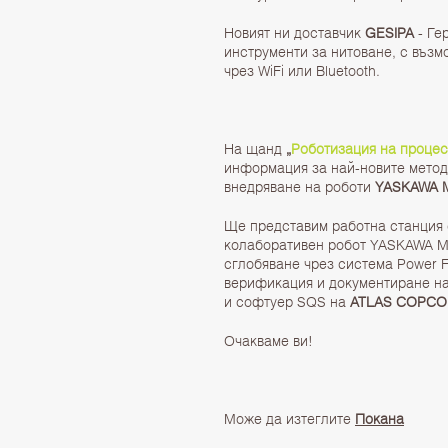
Новият ни доставчик
GESIPA
- Ге
инструменти за нитоване, с възм
чрез WiFi или Bluetooth.
На щанд
„
Роботизация на процес
информация за най-новите метод
внедряване на роботи
YASKAWA
Ще представим работна станция 
колаборативен робот YASKAWA M
сглобяване чрез система Power 
верификация и документиране н
и софтуер SQS на
ATLAS COPCO
Очакваме ви!
Може да изтеглите
Покана