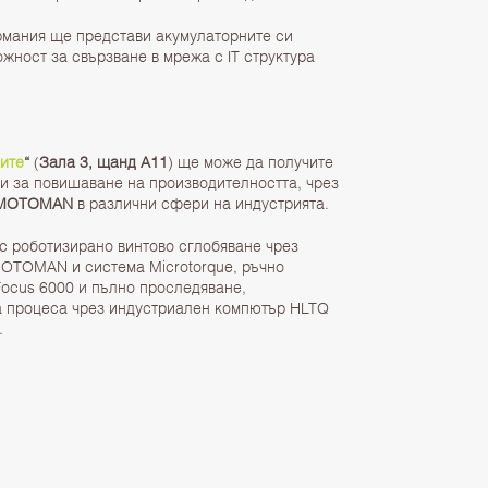
рмания ще представи акумулаторните си
ожност за свързване в мрежа с IT структура
ите
“
(
Зала 3, щанд А11
) ще може да получите
и за повишаване на производителността, чрез
 MOTOMAN
в различни сфери на индустрията.
с роботизирано винтово сглобяване чрез
OTOMAN и система Microtorque, ръчно
Focus 6000 и пълно проследяване,
а процеса чрез индустриален компютър HLTQ
.