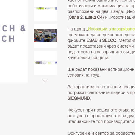
роботизация и механизация на пр
разположени на два щанда: „Ино
(
Зала 2, щанд С4
) и „Роботизаци
На щанд
„
Иновации в заваряване
ще можете да се докоснете до н
фирмите
ESAB
и
SELCO
. Методи
бъдат представени чрез системи
подготовка на заваръчните съед
качествени процеси.
Ще бъдат показани аспирационни
условия на труд.
За гарантиране на точно и прец
погрижат световните лидери в пр
SIEGMUND
.
Фокусът при прецизното огъване
осигурен с представянето на два
италианските топ производители
Осигурен е и сектор за обработк