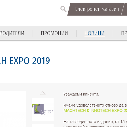
Електронен магазин
ВОДИТЕЛИ
ПРОМОЦИИ
НОВИНИ
П
H EXPO 2019
Уважаеми клиенти,
имаме удоволствието отново да 
MACHTECH & INNOTECH EXPO 2
На тазгодишното издание, от 15
част от най-иновативните технол