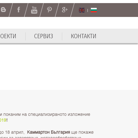
РОЕКТИ
СЕРВИЗ
КОНТАКТИ
ви поканим на специализираното изложение
019
!
 до 18 април,
Каммартон България
ще покаже
огии за заваряване, металообработване,