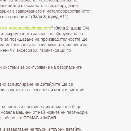
оцесите и свързаното с тях оборудване,
вации в заваряването и металообработването“
я на процесите“ (
Зала 3, щанд А11
).
то и металообработването
“
(
Зала 2, щанд С4
)
ай-съвременното заваръчно оборудване на
те за повишаване на производителността ще
 за механизация на заваряването, машини за
инения и аксесоари, гарантиращи по-
 системи за осигуряване на безопасните
изно асемблиране на детайлите ще се
оизводството на заваръчни маси и системи
 на листов и профилен материал ще бъде
 модела машини от най-новите ни партньори,
 в областта:
COMAC
и
IMCAR
.
а и заваряване на тръби и тръбни детайли.