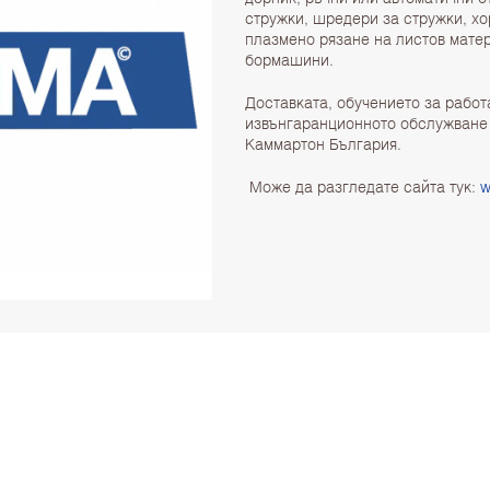
стружки, шредери за стружки, х
плазмено рязане на листов матер
бормашини.
Доставката, обучението за работ
извънгаранционното обслужване 
Каммартон България.
Може да разгледате сайта тук:
w