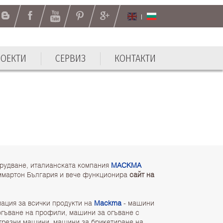
РОЕКТИ
СЕРВИЗ
КОНТАКТИ
РОЕКТИ
СЕРВИЗ
КОНТАКТИ
я
рудване, италианската компания
MACKMA
ммартон България и вече функционира
сайт на
ация за всички продукти на
Mackma
- машини
огъване на профили, машини за огъване с
отрезни машини, машини за брикетиране на