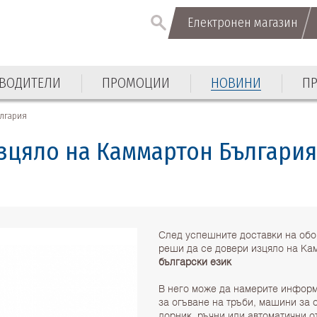
Електронен магазин
Електронен магазин
ВОДИТЕЛИ
ПРОМОЦИИ
НОВИНИ
П
ВОДИТЕЛИ
ПРОМОЦИИ
НОВИНИ
П
ългария
зцяло на Каммартон Българи
След успешните доставки на обо
реши да се довери изцяло на Ка
български език
В него може да намерите информ
за огъване на тръби, машини за 
дорник, ръчни или автоматични 